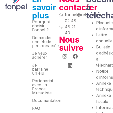
savoir
contacter
à
plus
téléch
fonpel@relyens.eu
02 48
Pourquoi
Plaquett
choisir
48 21
d’inform
Fonpel ?
40
Lettre
Nous
Demander
annuelle
une étude
suivre
personnalisée
Bulletin
d’adhési
Je veux
adhérer
à
Je
téléchar
parraine
Notice
un élu
d’inform
Partenariat
Annexe
avec La
France
techniqu
Mutualiste
Annexe
Documentation
fiscale
Informat
FAQ