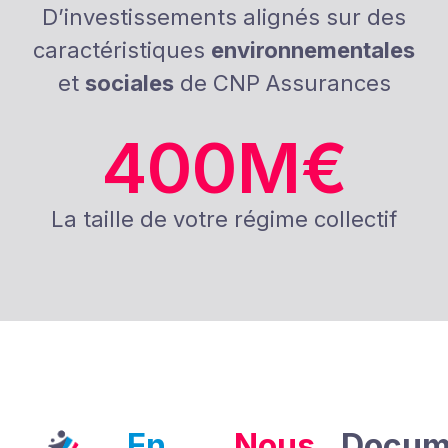
D’investissements alignés sur des
caractéristiques
environnementales
et
sociales
de CNP Assurances
400
M€
La taille de votre régime collectif
En
Nous
Docum