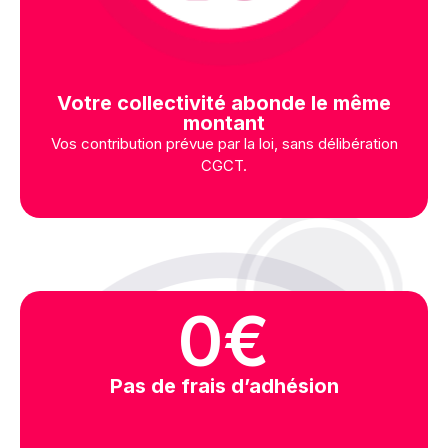
Votre collectivité abonde le même
montant
Vos contribution prévue par la loi, sans délibération
CGCT.
0
€
Pas de frais d’adhésion