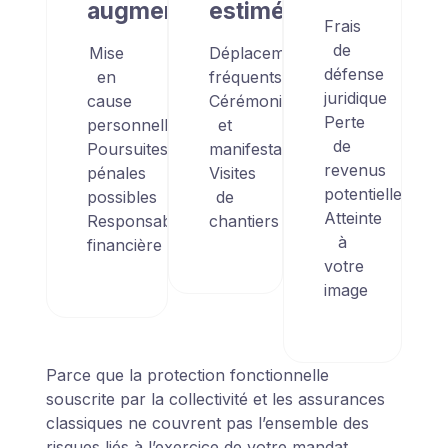
augmentation
estimés
Frais
de
Mise
Déplacements
défense
en
fréquents
juridique
cause
Cérémonies
Perte
personnelle
et
de
Poursuites
manifestations
revenus
pénales
Visites
potentielle
possibles
de
Atteinte
Responsabilité
chantiers
à
financière
votre
image
Parce que la protection fonctionnelle
souscrite par la collectivité et les assurances
classiques ne couvrent pas l’ensemble des
risques liés à l’exercice de votre mandat,