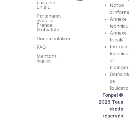
parraine
Notice
un élu
d’inform
Partenariat
Annexe
avec La
France
techniqu
Mutualiste
Annexe
Documentation
fiscale
Informat
FAQ
techniqu
Mentions
et
légales
financiè
Demand
de
liquidati
Fonpel ©
2026 Tous
droits
réservés