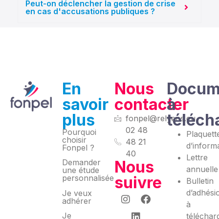
Peut-on déclencher la gestion de crise
en cas d'accusations publiques ?
En
Nous
Docum
savoir
contacter
à
plus
téléch
fonpel@relyens.eu
02 48
Pourquoi
Plaquett
choisir
48 21
d’inform
Fonpel ?
40
Lettre
Nous
Demander
annuelle
une étude
suivre
personnalisée
Bulletin
d’adhési
Je veux
adhérer
à
Je
téléchar