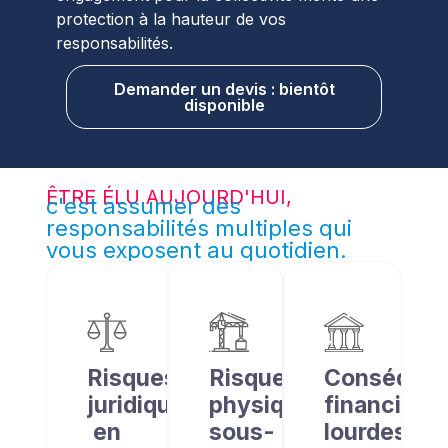
protection à la hauteur de vos
responsabilités.
Demander un devis : bientôt
disponible
ÊTRE ÉLU AUJOURD'HUI,
c'est assumer des
responsabilités multiples qui
vous exposent au quotidien.
Risques
Risques
Conséque
juridiques
physiques
financière
en
sous-
lourdes