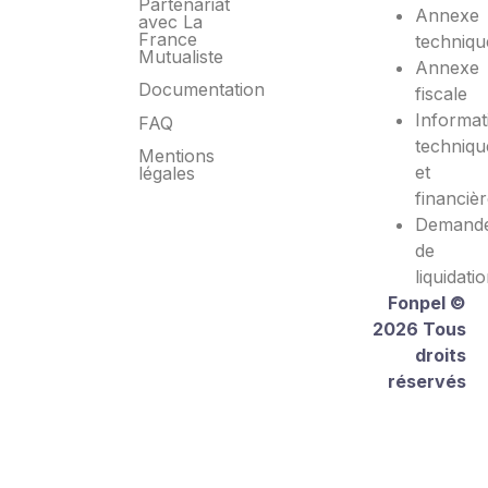
Partenariat
Annexe
avec La
France
techniqu
Mutualiste
Annexe
Documentation
fiscale
Informat
FAQ
techniqu
Mentions
et
légales
financiè
Demand
de
liquidati
Fonpel ©
2026 Tous
droits
réservés