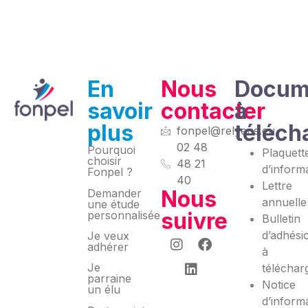
En
Nous
Docum
savoir
contacter
à
plus
téléch
fonpel@relyens.eu
02 48
Pourquoi
Plaquett
choisir
48 21
d’inform
Fonpel ?
40
Lettre
Nous
Demander
annuelle
une étude
suivre
personnalisée
Bulletin
d’adhési
Je veux
adhérer
à
Je
téléchar
parraine
Notice
un élu
d’inform