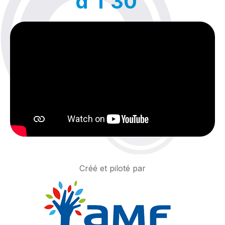
d'1'30''
Créé et piloté par